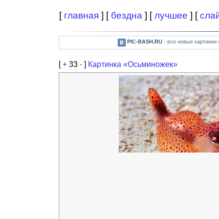
[
главная
] [
бездна
] [
лучшее
] [
сла
PIC-BASH.RU
- все новые картинки
[
+
33
-
]
Картинка «Осьминожек»