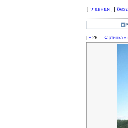
[
главная
] [
без
[
+
28
-
]
Картинка «