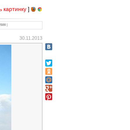
ь картинку
]
2500
]
30.11.2013