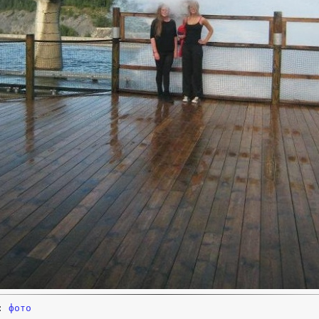
и:
фото