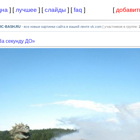
дна
] [
лучшее
] [
слайды
] [
faq
]
[
добавит
PIC-BASH.RU
- все новые картинки сайта в вашей ленте vk.com
[ участников в группе:
За секунду ДО»