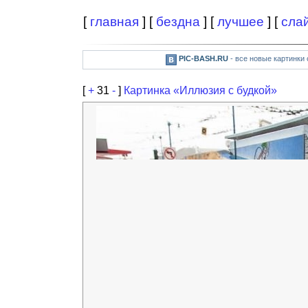
[
главная
] [
бездна
] [
лучшее
] [
сла
PIC-BASH.RU
- все новые картинки
[
+
31
-
]
Картинка «Иллюзия с будкой»