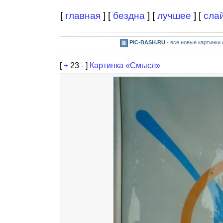
[
главная
] [
бездна
] [
лучшее
] [
сла
PIC-BASH.RU
- все новые картинки
[
+
23
-
]
Картинка «Смысл»