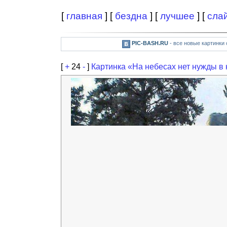
[
главная
] [
бездна
] [
лучшее
] [
сла
PIC-BASH.RU
- все новые картинки
[
+
24
-
]
Картинка «На небесах нет нужды в 