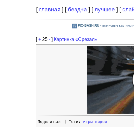
[
главная
] [
бездна
] [
лучшее
] [
сла
PIC-BASH.RU
- все новые картинки
[
+
25
-
]
Картинка «Срезал»
Поделиться
| Теги:
игры
видео