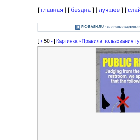
[
главная
] [
бездна
] [
лучшее
] [
сла
PIC-BASH.RU
- все новые картинки
[
+
50
-
]
Картинка «Правила пользования т