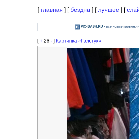
[
главная
] [
бездна
] [
лучшее
] [
сла
PIC-BASH.RU
- все новые картинки
[
+
26
-
]
Картинка «Галстук»