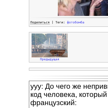
Поделиться
| Теги:
фотобомба
Предыдущая
yyу: До чего же неприв
код человека, который
французский: