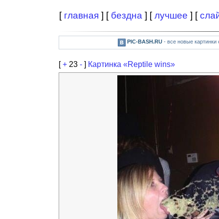
[
главная
] [
бездна
] [
лучшее
] [
сла
PIC-BASH.RU
- все новые картинки
[
+
23
-
]
Картинка «Reptile wins»