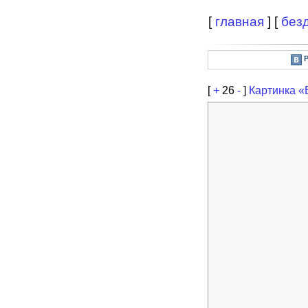
[
главная
] [
без
[
+
26
-
]
Картинка «