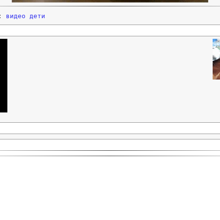
и:
видео
дети