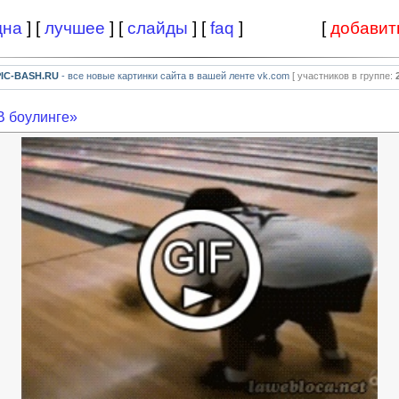
дна
] [
лучшее
] [
слайды
] [
faq
]
[
добавит
PIC-BASH.RU
- все новые картинки сайта в вашей ленте vk.com
[ участников в группе:
В боулинге»