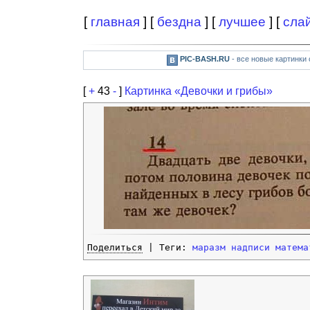
[
главная
] [
бездна
] [
лучшее
] [
сла
PIC-BASH.RU
- все новые картинки
[
+
43
-
]
Картинка «Девочки и грибы»
Поделиться
| Теги:
маразм
надписи
матема