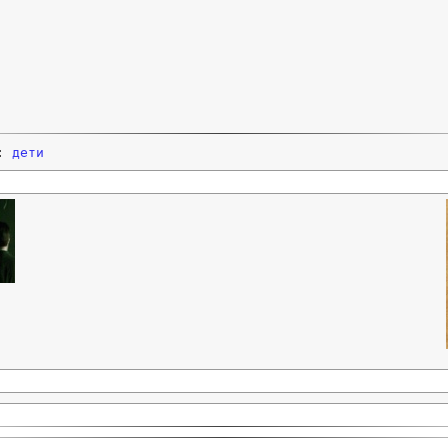
и:
дети