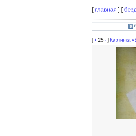
[
главная
] [
без
[
+
25
-
]
Картинка «