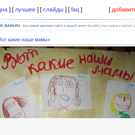
дна
] [
лучшее
] [
слайды
] [
faq
]
[
добавит
PIC-BASH.RU
- все новые картинки сайта в вашей ленте vk.com
[ участников в группе:
Вот какие наши мамы»