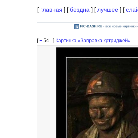
[
главная
] [
бездна
] [
лучшее
] [
сла
PIC-BASH.RU
- все новые картинки
[
+
54
-
]
Картинка «Заправка кртриджей»