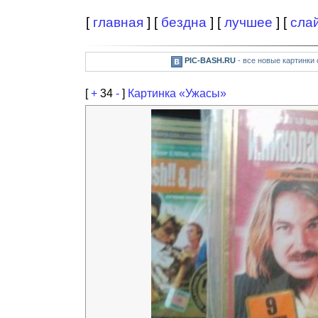
[
главная
] [
бездна
] [
лучшее
] [
сла
PIC-BASH.RU
- все новые картинки
[
+
34
-
]
Картинка «Ужасы»