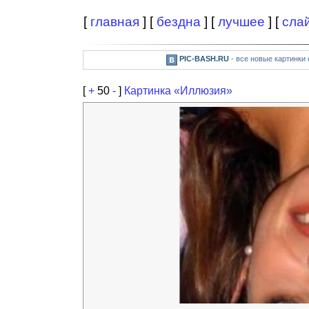
[
главная
] [
бездна
] [
лучшее
] [
сла
PIC-BASH.RU
- все новые картинки
[
+
50
-
]
Картинка «Иллюзия»