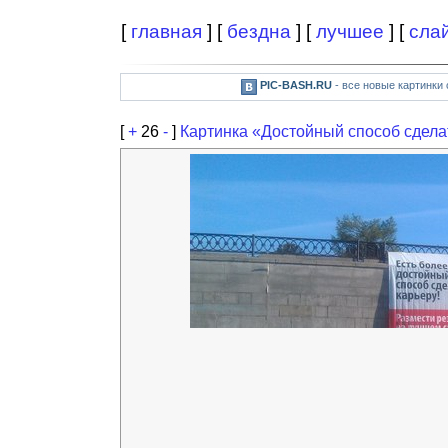
[
главная
] [
бездна
] [
лучшее
] [
сла
PIC-BASH.RU
- все новые картинки
[
+
26
-
]
Картинка «Достойный способ сдела