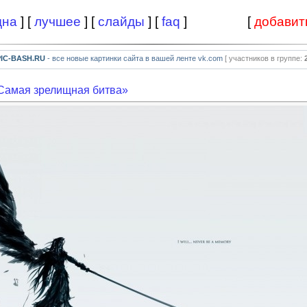
дна
] [
лучшее
] [
слайды
] [
faq
]
[
добавит
PIC-BASH.RU
- все новые картинки сайта в вашей ленте vk.com
[ участников в группе:
Самая зрелищная битва»