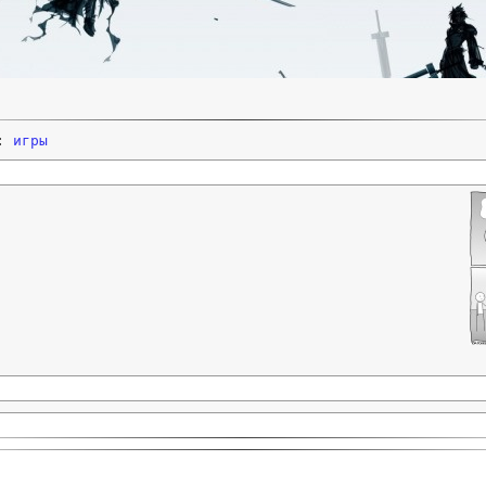
и:
игры