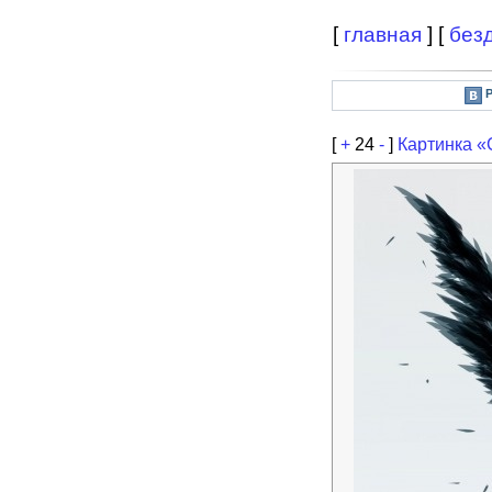
[
главная
] [
без
[
+
24
-
]
Картинка «