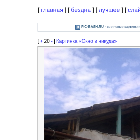
[
главная
] [
бездна
] [
лучшее
] [
сла
PIC-BASH.RU
- все новые картинки
[
+
20
-
]
Картинка «Окно в никуда»