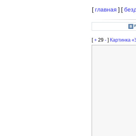
[
главная
] [
без
[
+
29
-
]
Картинка «