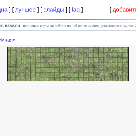
дна
] [
лучшее
] [
слайды
] [
faq
]
[
добавит
PIC-BASH.RU
- все новые картинки сайта в вашей ленте vk.com
[ участников в группе:
Умная»