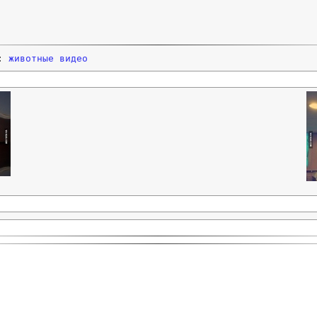
и:
животные
видео