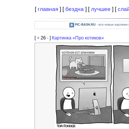
[
главная
] [
бездна
] [
лучшее
] [
сла
PIC-BASH.RU
- все новые картинки
[
+
26
-
]
Картинка «Про котиков»