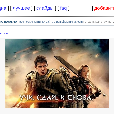
дна
] [
лучшее
] [
слайды
] [
faq
]
[
добавит
PIC-BASH.RU
- все новые картинки сайта в вашей ленте vk.com
[ участников в группе:
Учи»