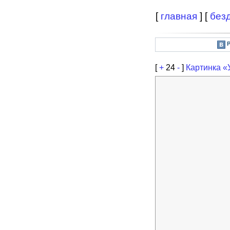
[
главная
] [
без
[
+
24
-
]
Картинка «