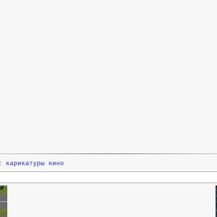
и:
карикатуры
кино