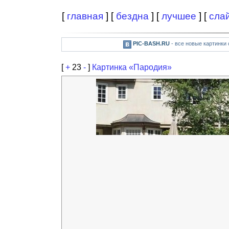
[
главная
] [
бездна
] [
лучшее
] [
сла
PIC-BASH.RU
- все новые картинки
[
+
23
-
]
Картинка «Пародия»