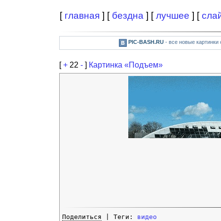
[
главная
] [
бездна
] [
лучшее
] [
сла
PIC-BASH.RU
- все новые картинки
[
+
22
-
]
Картинка «Подъем»
Поделиться
| Теги:
видео