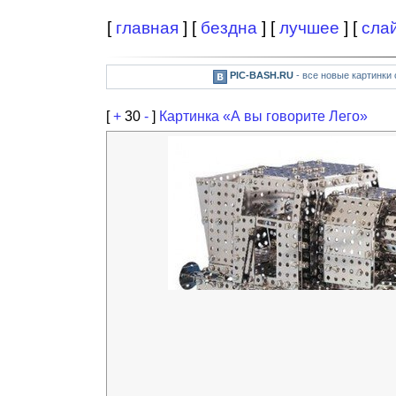
[
главная
] [
бездна
] [
лучшее
] [
сла
PIC-BASH.RU
- все новые картинки
[
+
30
-
]
Картинка «А вы говорите Лего»