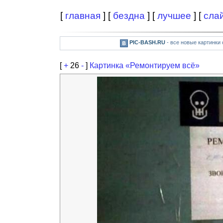
[
главная
] [
бездна
] [
лучшее
] [
сла
PIC-BASH.RU
- все новые картинки
[
+
26
-
]
Картинка «Ремонтируем всё»