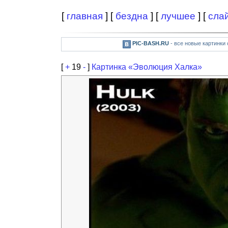
[
главная
] [
бездна
] [
лучшее
] [
сла
PIC-BASH.RU
- все новые картинки
[
+
19
-
]
Картинка «Эволюция Халка»