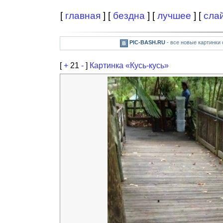
[
главная
] [
бездна
] [
лучшее
] [
сла
PIC-BASH.RU
- все новые картинки
[
+
21
-
]
Картинка «Кусь-кусь»