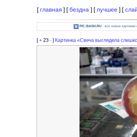
[
главная
] [
бездна
] [
лучшее
] [
сла
PIC-BASH.RU
- все новые картинки
[
+
23
-
]
Картинка «Свеча выглядела слишк