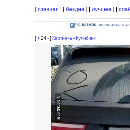
[
главная
] [
бездна
] [
лучшее
] [
сла
PIC-BASH.RU
- все новые картинки
[
+
24
-
]
Картинка «Кулибин»