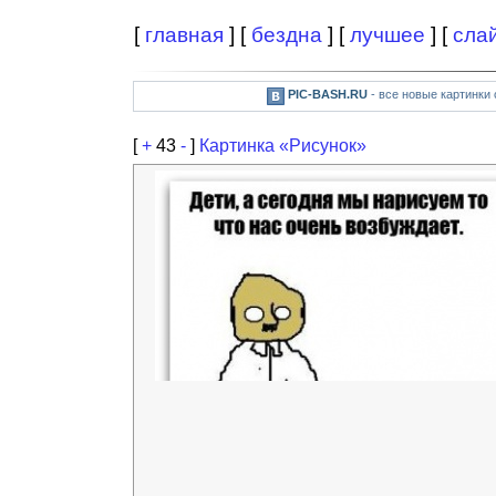
[
главная
] [
бездна
] [
лучшее
] [
сла
PIC-BASH.RU
- все новые картинки
[
+
43
-
]
Картинка «Рисунок»