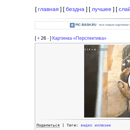
[
главная
] [
бездна
] [
лучшее
] [
сла
PIC-BASH.RU
- все новые картинки
[
+
26
-
]
Картинка «Перспектива»
Поделиться
| Теги:
видео
иллюзии