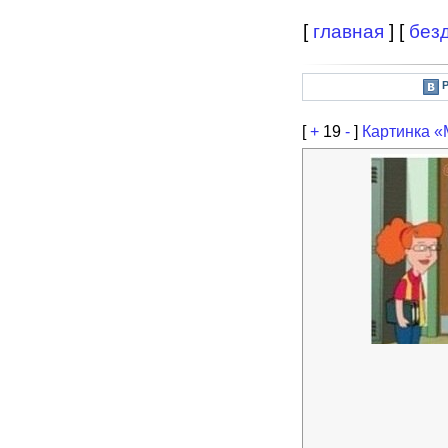
[
главная
] [
без
[
+
19
-
]
Картинка «