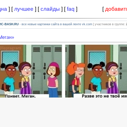
дна
] [
лучшее
] [
слайды
] [
faq
]
[
добавит
PIC-BASH.RU
- все новые картинки сайта в вашей ленте vk.com
[ участников в группе:
Меган»