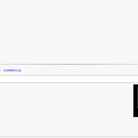
и:
комиксы