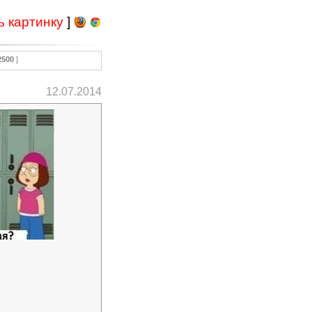
ь картинку
]
2500
]
12.07.2014