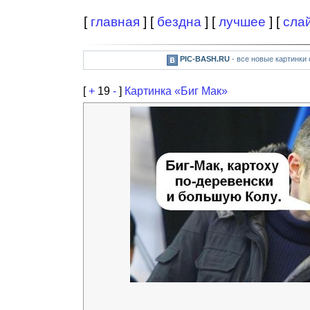
[
главная
] [
бездна
] [
лучшее
] [
сла
PIC-BASH.RU
- все новые картинки
[
+
19
-
]
Картинка «Биг Мак»