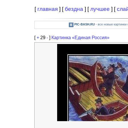
[
главная
] [
бездна
] [
лучшее
] [
сла
PIC-BASH.RU
- все новые картинки
[
+
29
-
]
Картинка «Единая Россия»