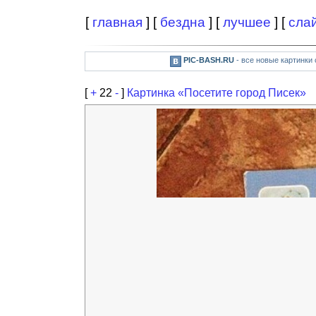
[
главная
] [
бездна
] [
лучшее
] [
сла
PIC-BASH.RU
- все новые картинки
[
+
22
-
]
Картинка «Посетите город Писек»