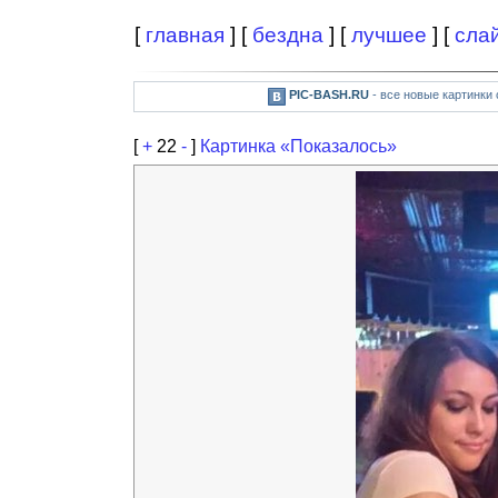
[
главная
] [
бездна
] [
лучшее
] [
сла
PIC-BASH.RU
- все новые картинки
[
+
22
-
]
Картинка «Показалось»