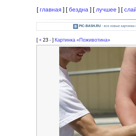
[
главная
] [
бездна
] [
лучшее
] [
сла
PIC-BASH.RU
- все новые картинки
[
+
23
-
]
Картинка «Поживотина»