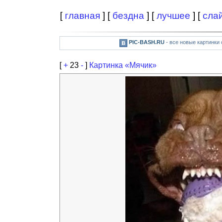
[
главная
] [
бездна
] [
лучшее
] [
сла
PIC-BASH.RU
- все новые картинки
[
+
23
-
]
Картинка «Мячик»