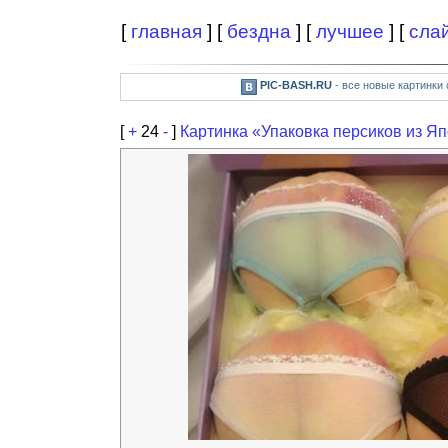
[
главная
] [
бездна
] [
лучшее
] [
сла
PIC-BASH.RU
- все новые картинки
[
+
24
-
]
Картинка «Упаковка персиков из Я