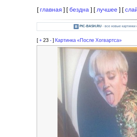
[
главная
] [
бездна
] [
лучшее
] [
сла
PIC-BASH.RU
- все новые картинки
[
+
23
-
]
Картинка «После Хогвартса»