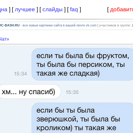
дна
] [
лучшее
] [
слайды
] [
faq
]
[
добавит
PIC-BASH.RU
- все новые картинки сайта в вашей ленте vk.com
[ участников в группе:
Чат»