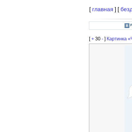
[
главная
] [
без
[
+
30
-
]
Картинка «