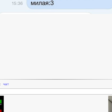
и:
чат