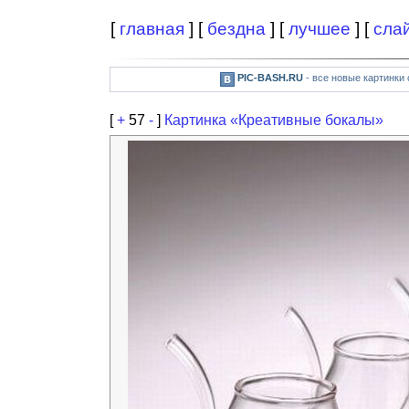
[
главная
] [
бездна
] [
лучшее
] [
сла
PIC-BASH.RU
- все новые картинки
[
+
57
-
]
Картинка «Креативные бокалы»