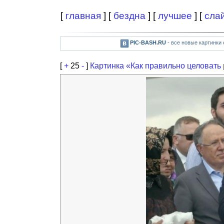
[
главная
] [
бездна
] [
лучшее
] [
сла
PIC-BASH.RU
- все новые картинки
[
+
25
-
]
Картинка «Как правильно целовать