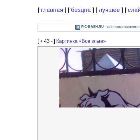
[
главная
] [
бездна
] [
лучшее
] [
сла
PIC-BASH.RU
- все новые картинки
[
+
43
-
]
Картинка «Все злые»