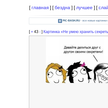
[
главная
] [
бездна
] [
лучшее
] [
сла
PIC-BASH.RU
- все новые картинки
[
+
43
-
]
Картинка «Не умею хранить секрет