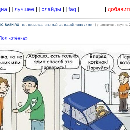
дна
] [
лучшее
] [
слайды
] [
faq
]
[
добавит
PIC-BASH.RU
- все новые картинки сайта в вашей ленте vk.com
[ участников в группе:
Пол котёнка»