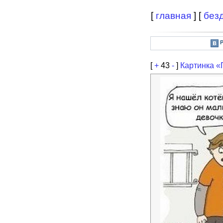
[
главная
] [
без
[
+
43
-
]
Картинка «