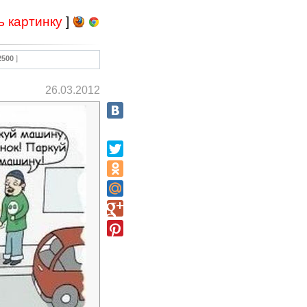
ь картинку
]
2500
]
26.03.2012