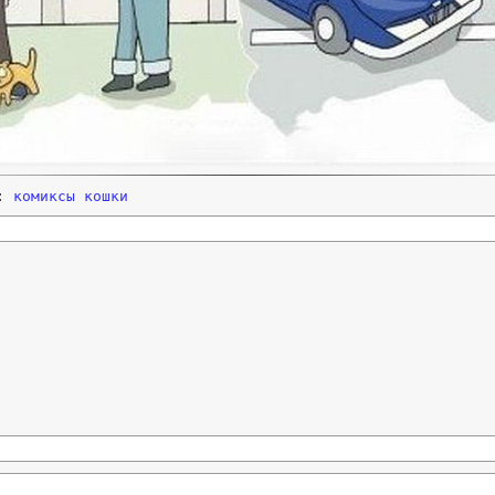
и:
комиксы
кошки