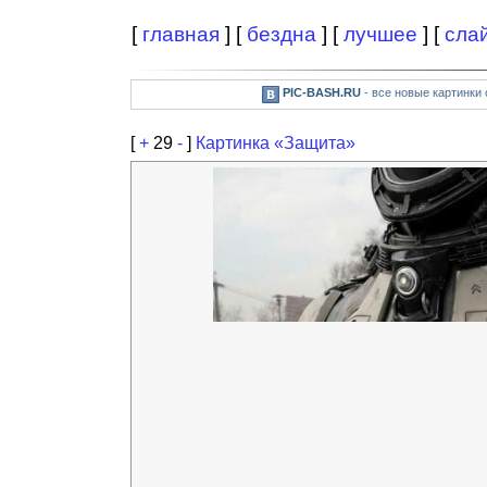
[
главная
] [
бездна
] [
лучшее
] [
сла
PIC-BASH.RU
- все новые картинки
[
+
29
-
]
Картинка «Защита»