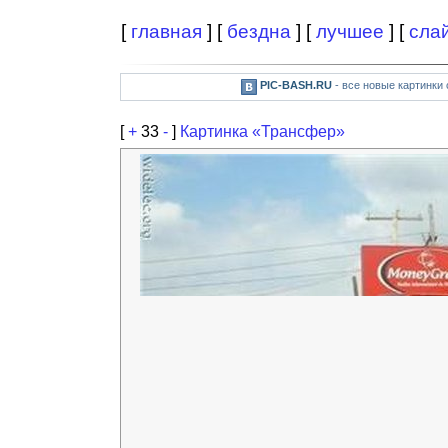
[
главная
] [
бездна
] [
лучшее
] [
сла
PIC-BASH.RU
- все новые картинки
[
+
33
-
]
Картинка «Трансфер»