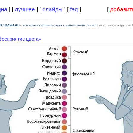
дна
] [
лучшее
] [
слайды
] [
faq
]
[
добавит
PIC-BASH.RU
- все новые картинки сайта в вашей ленте vk.com
[ участников в группе:
Восприятие цвета»