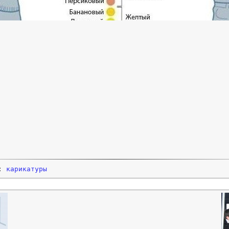
и:
карикатуры