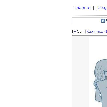
[
главная
] [
без
[
+
55
-
]
Картинка «