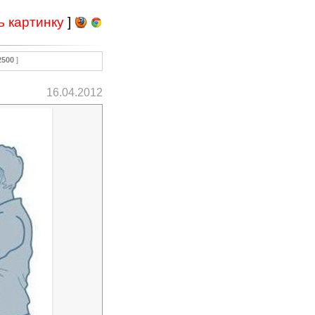
ь картинку
]
2500
]
16.04.2012