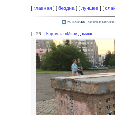
[
главная
] [
бездна
] [
лучшее
] [
сла
PIC-BASH.RU
- все новые картинки
[
+
26
-
]
Картинка «Мини домик»